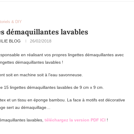
toriels & DIY
es démaquillantes lavables
ILIE BLOG
26/02/2018
sponsable en réalisant vos propres lingettes démaquillantes avec
ingettes démaquillantes lavables !
avent soit en machine soit à l’eau savonneuse.
de 15 lingettes démaquillantes lavables de 9 cm x 9 cm.
eko-tex et un tissu en éponge bambou. La face à motifs est décorative
onge sert au démaquillage…
démaquillantes lavables,
téléchargez la version PDF ICI
!