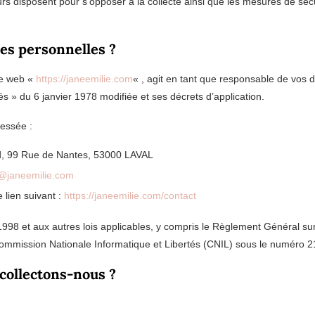
eurs disposent pour s’opposer à la collecte ainsi que les mesures de sé
ées personnelles ?
te web «
https://janeemilie.com
« , agit en tant que responsable de vos d
tés » du 6 janvier 1978 modifiée et ses décrets d’application.
ressée :
ard, 99 Rue de Nantes, 53000 LAVAL
@janeemilie.com
e lien suivant :
https://janeemilie.com/contact
1998 et aux autres lois applicables, y compris le Règlement Général s
a Commission Nationale Informatique et Libertés (CNIL) sous le numéro 
collectons-nous ?