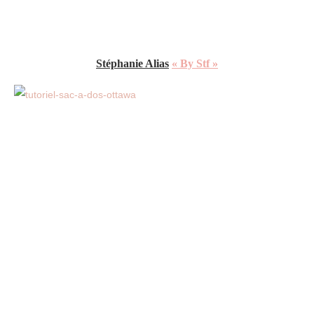
Stéphanie
Alias
«
By Stf »