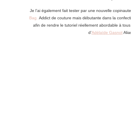
Je l’ai également fait tester par une nouvelle copinaut
Bag.
Addict de couture mais débutante dans la confectio
afin de rendre le tutoriel réellement abordable à to
d’
Adélaïde Gasnot
Ali