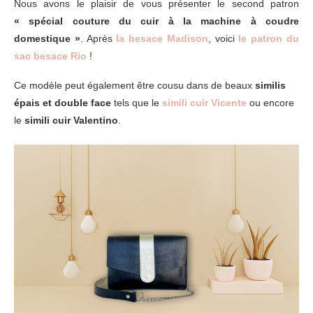
Nous avons le plaisir de vous présenter le second patron
« spécial couture du cuir à la machine à coudre
domestique »
. Après
la besace Madison
, voici
le patron du
sac besace Rio
!
Ce modèle peut également être cousu dans de beaux
similis
épais et double face
tels que le
simili cuir Vicente
ou encore
le
simili cuir Valentino
.