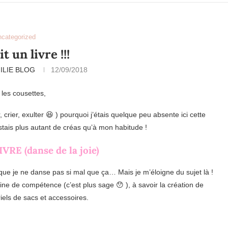
ncategorized
it un livre !!!
ILIE BLOG
12/09/2018
 les cousettes,
crier, exulter 😆 ) pourquoi j’étais quelque peu absente ici cette
stais plus autant de créas qu’à mon habitude !
IVRE (danse de la joie)
en que je ne danse pas si mal que ça… Mais je m’éloigne du sujet là !
e de compétence (c’est plus sage 😯 ), à savoir la création de
riels de sacs et accessoires.