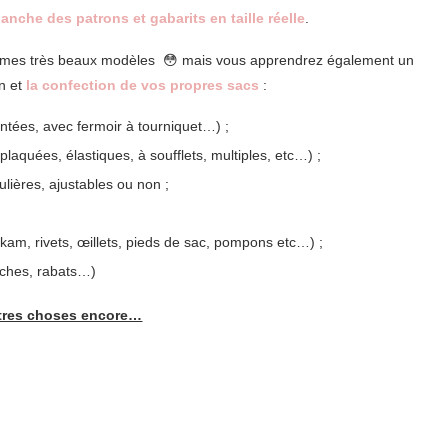
lanche des patrons et gabarits en taille réelle
.
nt mes très beaux modèles 😳 mais vous apprendrez également un
on et
la confection de vos propres sacs
:
ntées, avec fermoir à tourniquet…) ;
laquées, élastiques, à soufflets, multiples, etc…) ;
ières, ajustables ou non ;
kam, rivets, œillets, pieds de sac, pompons etc…) ;
poches, rabats…)
utres choses encore…