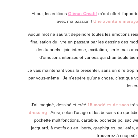
Et oui, les éditions
Glénat Créatif
m’ont offert l’opportu
avec ma passion !
Une aventure incroya
Aucun mot ne saurait dépeindre toutes les émotions resse
finalisation du livre en passant par les dessins des modè
des tutoriels : joie intense, excitation, fierté mais 
d’émotions intenses et variées qui chamboule bie
Je vais maintenant vous le présenter, sans en dire trop n
par vous-même ! Je n’espère qu’une chose, c’est que vo
les c
J’ai imaginé, dessiné et créé
15 modèles de sacs
très
dressing
! Ainsi, selon l’usage et les besoins du quotid
pochette multifonctions, cartable, pochette pc, sac 
jacquard, à motifs ou en liberty, graphiques, pailleté
trouverez à coup sûr