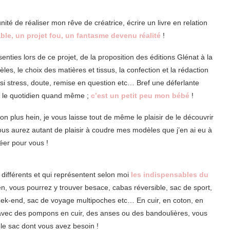
nité de réaliser mon rêve de créatrice, écrire un livre en relation
ble, un projet fou, un fantasme devenu réalité
!
nties lors de ce projet, de la proposition des éditions Glénat à la
les, le choix des matières et tissus, la confection et la rédaction
aussi stress, doute, remise en question etc… Bref une déferlante
n le quotidien quand même ;
c’est un petit peu mon bébé
!
on plus hein, je vous laisse tout de même le plaisir de le découvrir
us aurez autant de plaisir à coudre mes modèles que j’en ai eu à
réer pour vous !
 différents et qui représentent selon moi
les indispensables du
ien, vous pourrez y trouver besace, cabas réversible, sac de sport,
week-end, sac de voyage multipoches etc… En cuir, en coton, en
s, avec des pompons en cuir, des anses ou des bandoulières, vous
 le sac dont vous avez besoin !