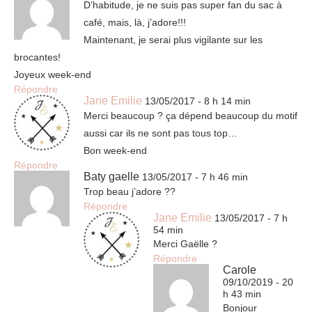
D’habitude, je ne suis pas super fan du sac à
café, mais, là, j’adore!!!
Maintenant, je serai plus vigilante sur les
brocantes!
Joyeux week-end
Répondre
Jane Emilie
13/05/2017 - 8 h 14 min
Merci beaucoup ? ça dépend beaucoup du motif
aussi car ils ne sont pas tous top…
Bon week-end
Répondre
Baty gaelle
13/05/2017 - 7 h 46 min
Trop beau j’adore ??
Répondre
Jane Emilie
13/05/2017 - 7 h
54 min
Merci Gaëlle ?
Répondre
Carole
09/10/2019 - 20
h 43 min
Bonjour